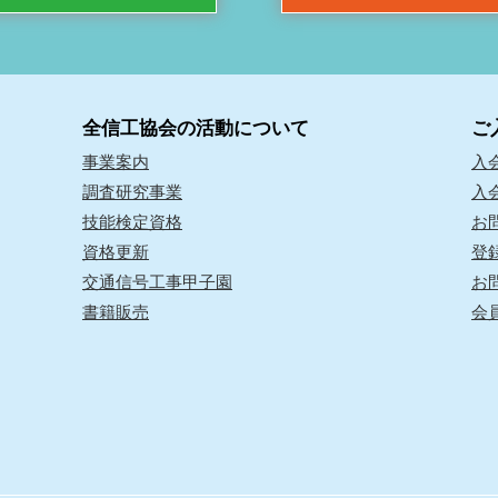
全信工協会の活動について
ご
事業案内
入
調査研究事業
入
技能検定資格
お
資格更新
登
交通信号工事甲子園
お
書籍販売
会