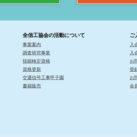
全信工協会の活動について
ご
事業案内
入
調査研究事業
入
技能検定資格
お
資格更新
登
交通信号工事甲子園
お
書籍販売
会