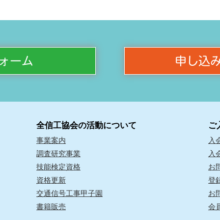
ォーム
申し込
全信工協会の活動について
ご
事業案内
入
調査研究事業
入
技能検定資格
お
資格更新
登
交通信号工事甲子園
お
書籍販売
会